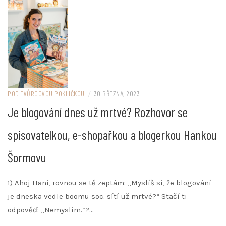
POD TVŮRCOVOU POKLIČKOU
/
30 BŘEZNA, 2023
Je blogování dnes už mrtvé? Rozhovor se
spisovatelkou, e-shopařkou a blogerkou Hankou
Šormovu
1) Ahoj Hani, rovnou se tě zeptám: „Myslíš si, že blogování
je dneska vedle boomu soc. sítí už mrtvé?“ Stačí ti
odpověď: „Nemyslím.“?…