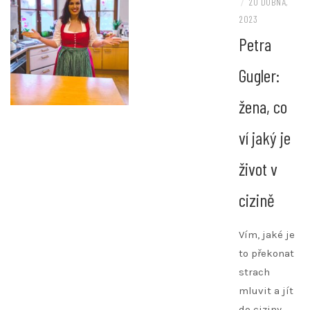
/
20 DUBNA,
2023
Petra
Gugler:
žena, co
ví jaký je
život v
cizině
Vím, jaké je
to překonat
strach
mluvit a jít
do ciziny.