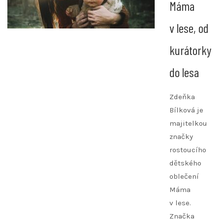
Máma
v lese, od
kurátorky
do lesa
Zdeňka
Bílková je
majitelkou
značky
rostoucího
dětského
oblečení
Máma
v lese.
Značka