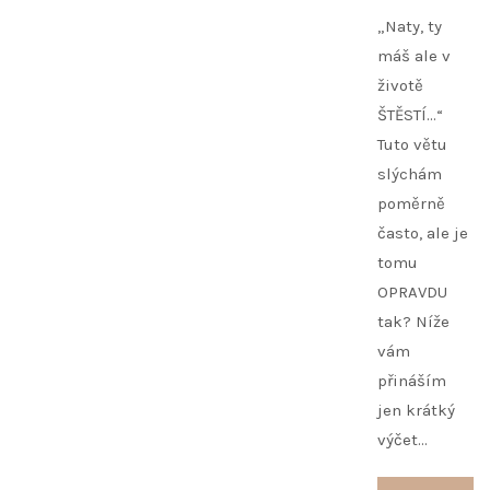
„Naty, ty
máš ale v
životě
ŠTĚSTÍ…“
Tuto větu
slýchám
poměrně
často, ale je
tomu
OPRAVDU
tak? Níže
vám
přináším
jen krátký
výčet…