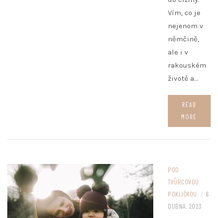
Vím, co je
nejenom v
němčině,
ale i v
rakouském
životě a…
READ
MORE
POD
TVŮRCOVOU
POKLIČKOU
/
6
DUBNA, 2023