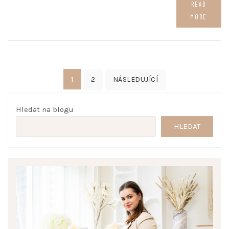
READ
MORE
Navigace
1
2
NÁSLEDUJÍCÍ
pro
příspěvky
Hledat na blogu
HLEDAT