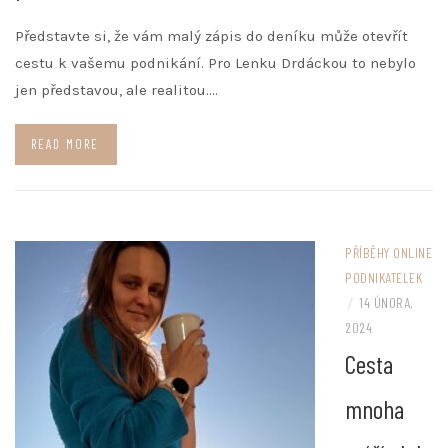
Představte si, že vám malý zápis do deníku může otevřít
cestu k vašemu podnikání. Pro Lenku Drdáckou to nebylo
jen představou, ale realitou.…
READ MORE
PŘÍBĚHY ONLINE
PODNIKATELEK
/
14 ÚNORA,
2024
Cesta
mnoha