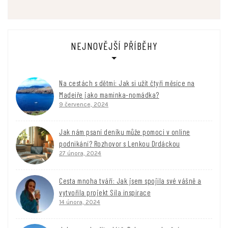
NEJNOVĚJŠÍ PŘÍBĚHY
Na cestách s dětmi: Jak si užít čtyři měsíce na
Madeiře jako maminka-nomádka?
9 července, 2024
Jak nám psaní deníku může pomoci v online
podnikání? Rozhovor s Lenkou Drdáckou
27 února, 2024
Cesta mnoha tváří: Jak jsem spojila své vášně a
vytvořila projekt Síla inspirace
14 února, 2024