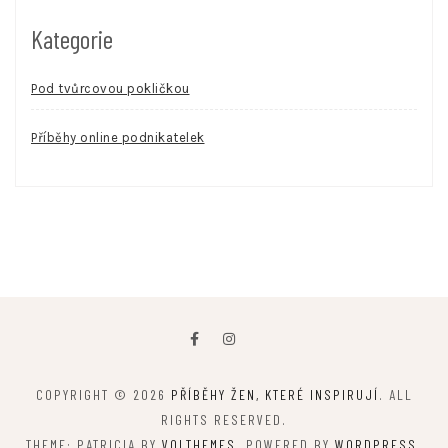
Kategorie
Pod tvůrcovou pokličkou
Příběhy online podnikatelek
COPYRIGHT © 2026
PŘÍBĚHY ŽEN, KTERÉ INSPIRUJÍ
. ALL
RIGHTS RESERVED.
THEME: PATRICIA BY
VOLTHEMES
. POWERED BY
WORDPRESS
.