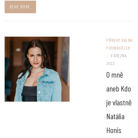
READ MORE
PŘÍBĚHY ONLINE
PODNIKATELEK
/
9 BŘEZNA,
2023
O mně
aneb Kdo
je vlastně
Natália
Honis