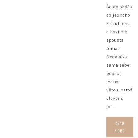
Často skáču
od jednoho
k druhému
a baví mě
spousta
témat!
Nedokážu
sama sebe
popsat
jednou
větou, natož
slovem,
jak…
READ
MORE