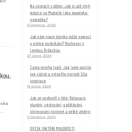
ení
Na cestách s dětmi: Jak si užít čtyři
měsíce na Madeiře jako maminka-
nomádka?
9 července, 2024
Jak nám psaní deníku může pomoci
v online podnikání? Rozhovor s
Lenkou Drdáckou
27 února, 2024
Cesta mnoha tváří: Jak jsem spojila
lkou,
své vášně a vytvořila projekt Síla
inspirace
14 února, 2024
Jak se podpořit v létě: Relaxace,
eska
slunění, cestování, vzdělávání,
objevování novinek a velké změny!
?…
11 července, 2023
DOTEK VNITŘNÍ MOUDROSTI