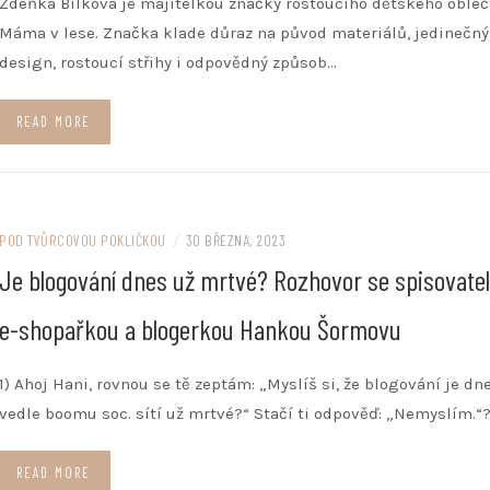
Zdeňka Bílková je majitelkou značky rostoucího dětského obleč
Máma v lese. Značka klade důraz na původ materiálů, jedinečný
design, rostoucí střihy i odpovědný způsob…
READ MORE
POD TVŮRCOVOU POKLIČKOU
/
30 BŘEZNA, 2023
Je blogování dnes už mrtvé? Rozhovor se spisovate
e-shopařkou a blogerkou Hankou Šormovu
1) Ahoj Hani, rovnou se tě zeptám: „Myslíš si, že blogování je dn
vedle boomu soc. sítí už mrtvé?“ Stačí ti odpověď: „Nemyslím.“
READ MORE