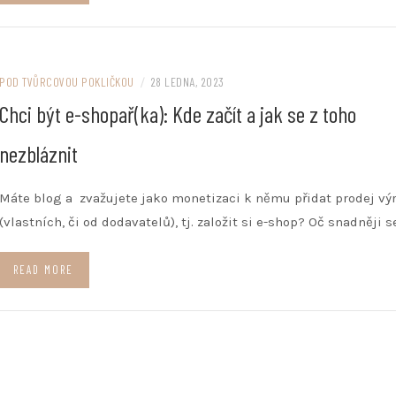
POD TVŮRCOVOU POKLIČKOU
/
28 LEDNA, 2023
Chci být e-shopař(ka): Kde začít a jak se z toho
nezbláznit
Máte blog a zvažujete jako monetizaci k němu přidat prodej vý
(vlastních, či od dodavatelů), tj. založit si e-shop? Oč snadněji s
READ MORE