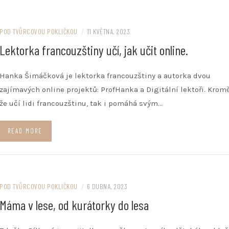
POD TVŮRCOVOU POKLIČKOU
/
11 KVĚTNA, 2023
Lektorka francouzštiny učí, jak učit online.
Hanka Šimáčková je lektorka francouzštiny a autorka dvou
zajímavých online projektů: ProfHanka a Digitální lektoři. Kromě
že učí lidi francouzštinu, tak i pomáhá svým…
READ MORE
POD TVŮRCOVOU POKLIČKOU
/
6 DUBNA, 2023
Máma v lese, od kurátorky do lesa