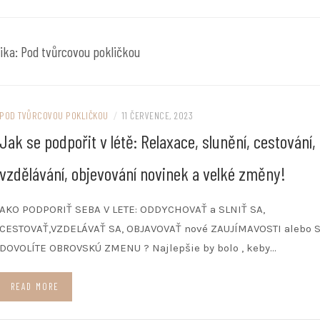
ika:
Pod tvůrcovou pokličkou
POD TVŮRCOVOU POKLIČKOU
/
11 ČERVENCE, 2023
Jak se podpořit v létě: Relaxace, slunění, cestování,
vzdělávání, objevování novinek a velké změny!
AKO PODPORIŤ SEBA V LETE: ODDYCHOVAŤ a SLNIŤ SA,
CESTOVAŤ,VZDELÁVAŤ SA, OBJAVOVAŤ nové ZAUJÍMAVOSTI alebo S
DOVOLÍTE OBROVSKÚ ZMENU ? Najlepšie by bolo , keby…
READ MORE