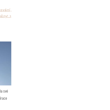
tování,
měny! >
la své
pirace