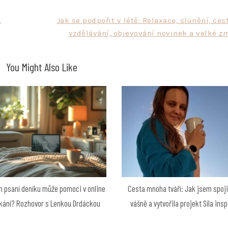
.
Jak se podpořit v létě: Relaxace, slunění, ces
vzdělávání, objevování novinek a velké z
You Might Also Like
 psaní deníku může pomoci v online
Cesta mnoha tváří: Jak jsem spoji
kání? Rozhovor s Lenkou Drdáckou
vášně a vytvořila projekt Síla ins