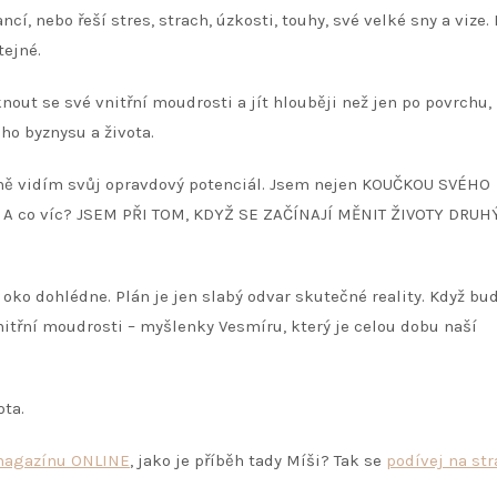
ncí, nebo řeší stres, strach, úzkosti, touhy, své velké sny a vize.
tejné.
out se své vnitřní moudrosti a jít hlouběji než jen po povrchu,
ho byznysu a života.
éně vidím svůj opravdový potenciál. Jsem nejen KOUČKOU SVÉHO
. A co víc? JSEM PŘI TOM, KDYŽ SE ZAČÍNAJÍ MĚNIT ŽIVOTY DRUH
oko dohlédne. Plán je jen slabý odvar skutečné reality. Když b
itřní moudrosti – myšlenky Vesmíru, který je celou dobu naší
ota.
magazínu ONLINE
, jako je příběh tady Míši? Tak se
podívej na st