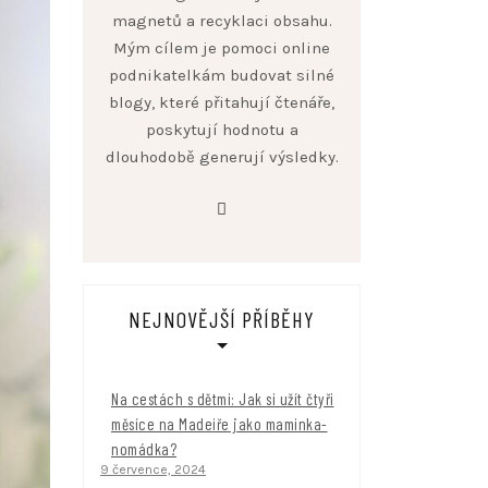
magnetů a recyklaci obsahu.
Mým cílem je pomoci online
podnikatelkám budovat silné
blogy, které přitahují čtenáře,
poskytují hodnotu a
dlouhodobě generují výsledky.
facebook
NEJNOVĚJŠÍ PŘÍBĚHY
Na cestách s dětmi: Jak si užít čtyři
měsíce na Madeiře jako maminka-
nomádka?
9 července, 2024