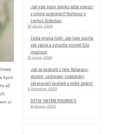
Jak nám psaní deníku může pomoci
v online podnikání? Rozhovor s
Lenkou Drdáckou
27 února, 2024
Cesta mnoha tváří: Jak jsem spojila
své vášně a vytvořila projekt Síla
inspirace
14 února, 2024
Jak se podpořit v létě: Relaxace,
 hned
slunění, cestování, vzdělávání,
la bych
objevování novinek a velké změny!
to až
11 července, 2023
ých
DOTEK VNITŘNÍ MOUDROSTI
sem si
8 června, 2023