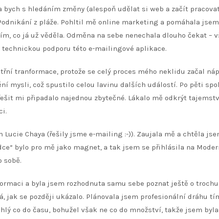
bych s hledáním změny (alespoň udělat si web a začít pracovat
 Podnikání z pláže. Pohltil mě online marketing a pomáhala jsem
ím, co já už věděla. Odměna na sebe nenechala dlouho čekat – v
 technickou podporu této e-mailingové aplikace.
itřní tranformace, protože se celý proces mého neklidu začal ná
í mysli, což spustilo celou lavinu dalších událostí. Po pěti spo
ešit mi připadalo najednou zbytečné. Lákalo mě odkrýt tajemstv
ci.
cie Chaya (řešily jsme e-mailing :-)). Zaujala mě a chtěla jse
dce“ bylo pro mě jako magnet, a tak jsem se přihlásila na Moder
o sobě.
ormaci a byla jsem rozhodnuta samu sebe poznat ještě o trochu 
, jak se později ukázalo. Plánovala jsem profesionální dráhu tí
chlý co do času, bohužel však ne co do množství, takže jsem byla