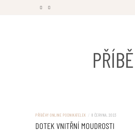
Skip
to
content
PŘÍBĚ
PŘÍBĚHY ONLINE PODNIKATELEK
/
8 ČERVNA, 2023
DOTEK VNITŘNÍ MOUDROSTI