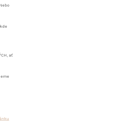
 Nebo
 kde
ÝCH, ať
udeme
ránku