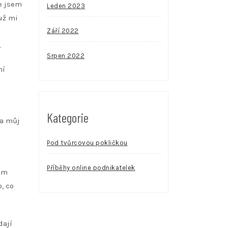
e jsem
Leden 2023
už mi
Září 2022
.
Srpen 2022
ní
Kategorie
na můj
Pod tvůrcovou pokličkou
Příběhy online podnikatelek
hem
, co
dají