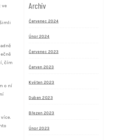
Archiv
 ve
Červenec 2024
šimli
Únor 2024
padně
Červenec 2023
lečně
í, čím
Červen 2023
Květen 2023
m o ní
ní
Duben 2023
Březen 2023
více.
mto
Únor 2023