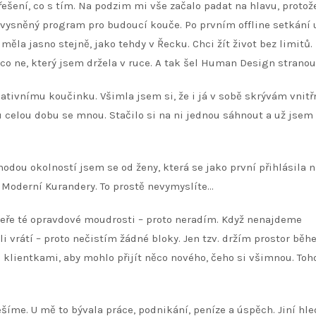
ešení, co s tím. Na podzim mi vše začalo padat na hlavu, protož
j vysněný program pro budoucí kouče. Po prvním offline setkání 
měla jasno stejně, jako tehdy v Řecku. Chci žít život bez limitů.
 co ne, který jsem držela v ruce. A tak šel Human Design stranou
tivnímu koučinku. Všimla jsem si, že i já v sobě skrývám vnitř
tu celou dobu se mnou. Stačilo si na ni jednou sáhnout a už jsem
hodou okolností jsem se od ženy, která se jako první přihlásila 
 z Moderní Kurandery. To prostě nevymyslíte…
veře té opravdové moudrosti – proto neradím. Když nenajdeme
i vrátí – proto nečistím žádné bloky. Jen tzv. držím prostor bě
 klientkami, aby mohlo přijít něco nového, čeho si všimnou. Toho
íme. U mě to bývala práce, podnikání, peníze a úspěch. Jiní hle