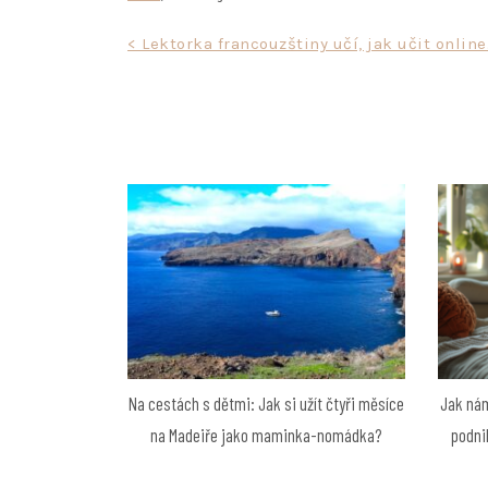
Navigace
< Lektorka francouzštiny učí, jak učit online
pro
příspěvek
Na cestách s dětmi: Jak si užít čtyři měsíce
Jak nám
na Madeiře jako maminka-nomádka?
podni