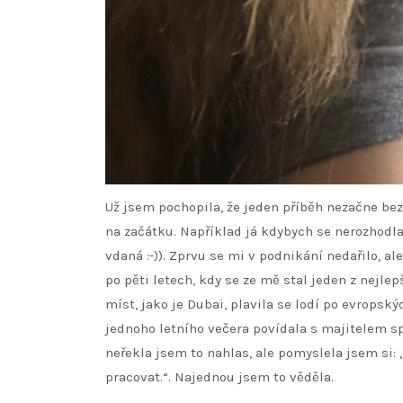
Už jsem pochopila, že jeden příběh nezačne be
na začátku. Například já kdybych se nerozhodla
vdaná :-)). Zprvu se mi v podnikání nedařilo, al
po pěti letech, kdy se ze mě stal jeden z nejl
míst, jako je Dubai, plavila se lodí po evropsk
jednoho letního večera povídala s majitelem sp
neřekla jsem to nahlas, ale pomyslela jsem si:
pracovat.“. Najednou jsem to věděla.