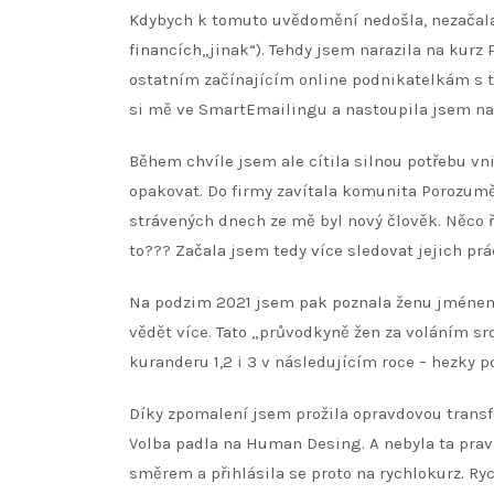
Kdybych k tomuto uvědomění nedošla, nezačala 
financích„jinak“). Tehdy jsem narazila na kurz
ostatním začínajícím online podnikatelkám s t
si mě ve SmartEmailingu a nastoupila jsem na
Během chvíle jsem ale cítila silnou potřebu vn
opakovat. Do firmy zavítala komunita Porozuměn
strávených dnech ze mě byl nový člověk. Něco ř
to??? Začala jsem tedy více sledovat jejich prá
Na podzim 2021 jsem pak poznala ženu jménem Lu
vědět více. Tato „průvodkyně žen za voláním sr
kuranderu 1,2 i 3 v následujícím roce – hezky p
Díky zpomalení jsem prožila opravdovou transf
Volba padla na Human Desing. A nebyla ta pravá
směrem a přihlásila se proto na rychlokurz. Ry