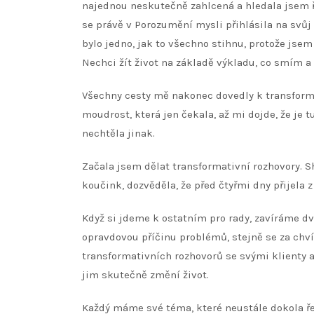
najednou neskutečně zahlcená a hledala jsem ř
se právě v Porozumění mysli přihlásila na svů
bylo jedno, jak to všechno stihnu, protože jsem 
Nechci žít život na základě výkladu, co smím a
Všechny cesty mě nakonec dovedly k transforma
moudrost, která jen čekala, až mi dojde, že je 
nechtěla jinak.
Začala jsem dělat transformativní rozhovory. S
koučink, dozvěděla, že před čtyřmi dny přijela
Když si jdeme k ostatním pro rady, zavíráme d
opravdovou příčinu problémů, stejně se za chvíl
transformativních rozhovorů se svými klienty a
jim skutečně změní život.
Každý máme své téma, které neustále dokola řeš