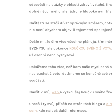
odpovědi na otázky v oblasti zdraví, vztahů, fina
úplně něco jiného, ale jádro je hluboko uvnitř s
Naštěstí se stačí dívat správným směrem, dotkn
nic není, abychom objevili tajemství spokojené
Došlo mi, že čím více všechno plánuju, tím m
BYZNYSU, ale dokonce
KOUČKOU SVÉHO ŽIVOTA
už osobní nebo byznysové.
Dokážeme toho více, než kam naše mysl sahá a 
naslouchat životu, dotkneme se konečně své vn
součástí.
Navštiv můj
web
a vyzkoušej koučku svého živ
Chceš i ty svůj příběh na stránkách blogu a
e-
sem
, kde najdeš další informace.