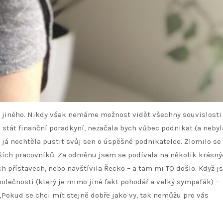
z jiného. Nikdy však nemáme možnost vidět všechny souvislosti
 stát finanční poradkyní, nezačala bych vůbec podnikat (a neby
e já nechtěla pustit svůj sen o úspěšné podnikatelce. Zlomilo se 
epších pracovníků. Za odměnu jsem se podívala na několik krásn
ých přístavech, nebo navštívila Řecko – a tam mi TO došlo. Když j
olečnosti (který je mimo jiné fakt pohodář a velký sympaťák) –
 „Pokud se chci mít stejně dobře jako vy, tak nemůžu pro vás