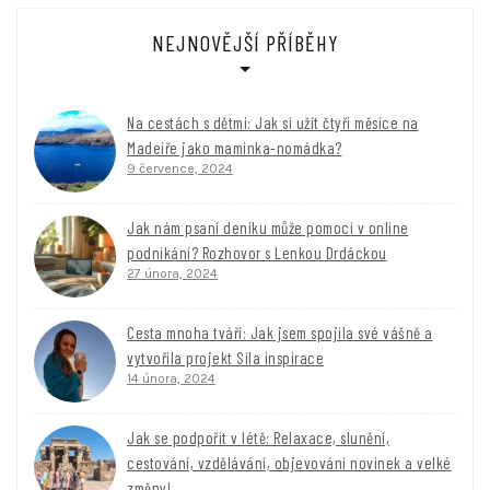
NEJNOVĚJŠÍ PŘÍBĚHY
Na cestách s dětmi: Jak si užít čtyři měsíce na
Madeiře jako maminka-nomádka?
9 července, 2024
Jak nám psaní deníku může pomoci v online
podnikání? Rozhovor s Lenkou Drdáckou
27 února, 2024
Cesta mnoha tváří: Jak jsem spojila své vášně a
vytvořila projekt Síla inspirace
14 února, 2024
Jak se podpořit v létě: Relaxace, slunění,
cestování, vzdělávání, objevování novinek a velké
změny!