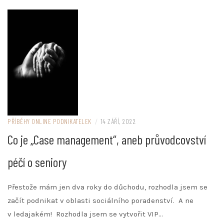
PŘÍBĚHY ONLINE PODNIKATELEK
/
14 ZÁŘÍ, 2022
Co je „Case management“, aneb průvodcovství
péčí o seniory
Přestože mám jen dva roky do důchodu, rozhodla jsem se
začít podnikat v oblasti sociálního poradenství. A ne
v ledajakém! Rozhodla jsem se vytvořit VIP…