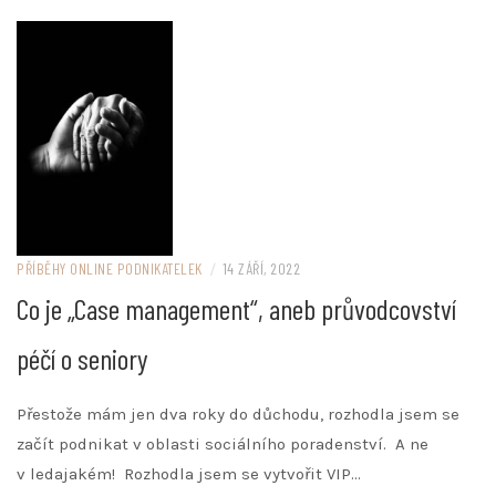
PŘÍBĚHY ONLINE PODNIKATELEK
/
14 ZÁŘÍ, 2022
Co je „Case management“, aneb průvodcovství
péčí o seniory
Přestože mám jen dva roky do důchodu, rozhodla jsem se
začít podnikat v oblasti sociálního poradenství. A ne
v ledajakém! Rozhodla jsem se vytvořit VIP…