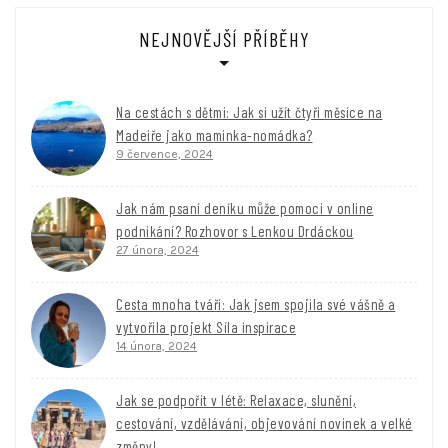
NEJNOVĚJŠÍ PŘÍBĚHY
Na cestách s dětmi: Jak si užít čtyři měsíce na
Madeiře jako maminka-nomádka?
9 července, 2024
Jak nám psaní deníku může pomoci v online
podnikání? Rozhovor s Lenkou Drdáckou
27 února, 2024
Cesta mnoha tváří: Jak jsem spojila své vášně a
vytvořila projekt Síla inspirace
14 února, 2024
Jak se podpořit v létě: Relaxace, slunění,
cestování, vzdělávání, objevování novinek a velké
změny!